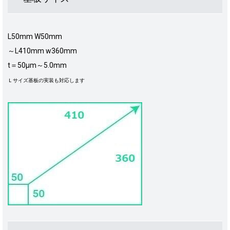
L50mm W50mm
～L410mm w360mm
t＝50μm～5.0mm
Ｌサイズ基板の実装も対応します