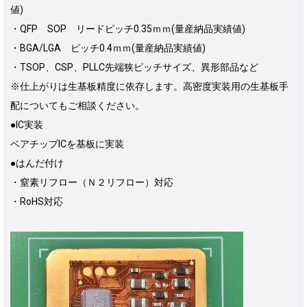
値)
・QFP SOP リードピッチ0.35ｍｍ(量産納品実績値)
・BGA/LGA ピッチ0.4ｍｍ(量産納品実績値)
・TSOP、CSP、PLLC先端狭ピッチサイズ、異形部品など
※仕上がりは生基板精度に依存します。高密度実装用の生基板手
配についてもご相談ください。
●IC実装
ベアチップICを基板に実装
●はんだ付け
・窒素リフロー（Ｎ２リフロー）対応
・RoHS対応